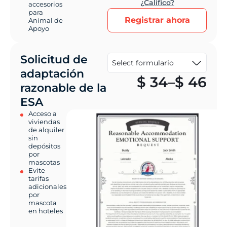
¿Califico?
accesorios
para
Registrar ahora
Animal de
Apoyo
Solicitud de
adaptación
Pr
$
34
–
$
46
razonable de la
ESA
Acceso a
viviendas
de alquiler
sin
depósitos
por
mascotas
Evite
tarifas
adicionales
por
mascota
en hoteles