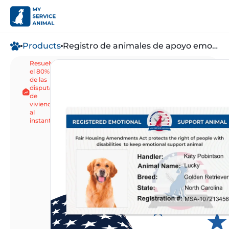
Products
Registro de animales de apoyo emocional
Resuelve
Identificación digital 
el 80%
E
de las
disputas
de
vivienda
al
instante