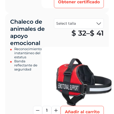
Obtener certificado
Chaleco de
animales de
Pr
$
32
–
$
41
apoyo
emocional
Reconocimiento
instantáneo del
estatus
Banda
reflectante de
seguridad
1
Añadir al carrito