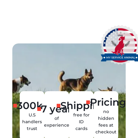
Pricing
300k +
Shipping
7 years
no
U.S
free for
of
hidden
handlers
ID
experience
fees at
trust
cards
checkout