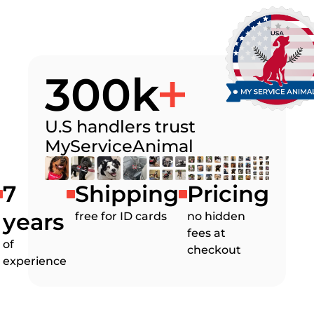
300k
U.S handlers trust
MyServiceAnimal
7
Shipping
Pricing
years
free for ID cards
no hidden
fees at
of
checkout
experience