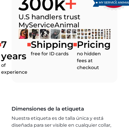
300k
U.S handlers trust
MyServiceAnimal
7
Shipping
Pricing
years
free for ID cards
no hidden
fees at
of
checkout
experience
Dimensiones de la etiqueta
Nuestra etiqueta es de talla única y está
diseñada para ser visible en cualquier collar,