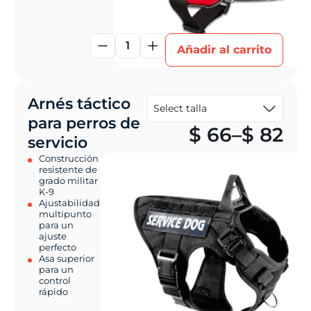
1
Añadir al carrito
Arnés táctico
para perros de
Pr
$
66
–
$
82
servicio
Construcción
resistente de
grado militar
K-9
Ajustabilidad
multipunto
para un
ajuste
perfecto
Asa superior
para un
control
rápido