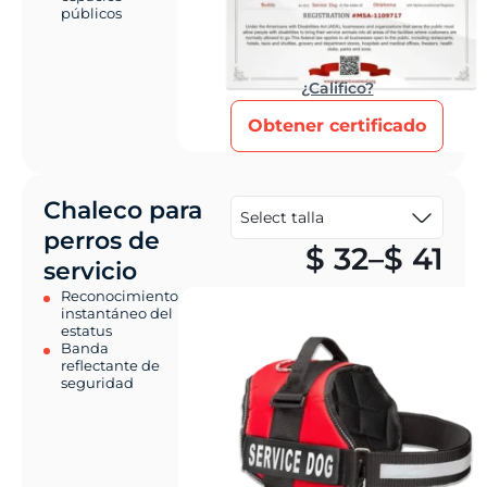
públicos
¿Califico?
Obtener certificado
Chaleco para
perros de
Pr
$
32
–
$
41
servicio
Reconocimiento
instantáneo del
estatus
Banda
reflectante de
seguridad