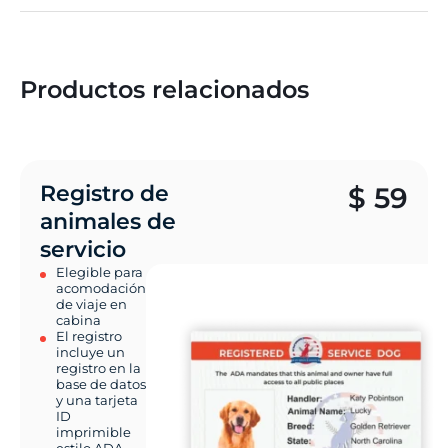
regulaciones de la aerolínea específica.
Sí. Una vez completado, el formulario es válido para
múltiples vuelos. Algunas aerolíneas pueden
solicitar que lo presente nuevamente en cada
Productos relacionados
viaje.
Registro de
$
59
animales de
servicio
Elegible para
acomodación
de viaje en
cabina
El registro
incluye un
registro en la
base de datos
y una tarjeta
ID
imprimible
estilo ADA