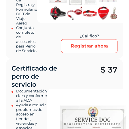
Registro y
Formulario
DOT de
Viaje
Aéreo
Conjunto
completo
¿Califico?
de
accesorios
Registrar ahora
para Perro
de Servicio
Certificado de
$
37
perro de
servicio
Documentación
clara y conforme
a la ADA
Ayuda a reducir
problemas de
acceso en
tiendas,
viviendas y
espacios