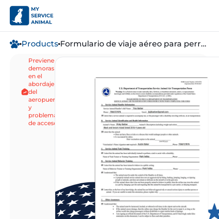
Products
Formulario de viaje aéreo para perros de servicio
Previene
Formulario de viaje oficial compatib
demoras
Estándar del Departamento de Transp
en el
abordaje
del
aeropuerto
y
problemas
de acceso