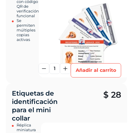
con código
QR de
verificación
funcional
Se
permiten
múltiples
copias
activas
1
Añadir al carrito
Etiquetas de
$
28
identificación
para el mini
collar
Réplica
miniatura